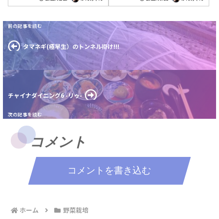
の...
タマネギ(極早生）のトンネル掛け!!!
チャイナダイニング6 -リゥ-
コメント
コメントを書き込む
ホーム
野菜栽培