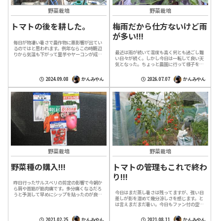
野菜栽培
野菜栽培
トマトの後を耕した。
梅雨だから仕方ないけど雨
が多い!!!
毎日が物凄い暑さで農作物に悪影響が出てい
るのではと思われます。例年ならこの時期辺
最近は雨が続いて湿度も高く何とも過ごし難
りから気温も下がって里芋やヤーコンが成長
い日々が続く。しかし今日は一転して良い天
を始める筈ですが、暑さで葉っぱが枯れたり
気となった。ちょっと農園に行って様子を見
して弱る一方みたい。暑さ寒さも彼岸まで
て来よう。雨除けの下であっても雨の影響は
と...
受けているようでキューリとオクラは枯れ
2024.09.08
かんみやん
2026.07.07
かんみやん
ず...
野菜栽培
野菜栽培
野菜種の購入!!!
トマトの管理もこれで終わ
り!!!
昨日行ったサルスベリの剪定の影響で今朝か
ら肩や首筋が筋肉痛です。多分痛くなるだろ
今日はまだ蒸し暑さは残ってますが、強い日
うと予測して早めにシップを貼ったのが良か
差しが影を潜めて幾分涼しさを感じます。と
ったのか、思っていた痛みよりは軽く収まっ
は言えまだまだ暑い。今日もファン付の空調
た感じはしています。今日も晴れて適度な
服を着て、農園に出掛けました。 台風9号
陽...
の後始末が少し残っており、下に落ちかけ
2021.02.25
かんみやん
2021.08.11
かんみやん