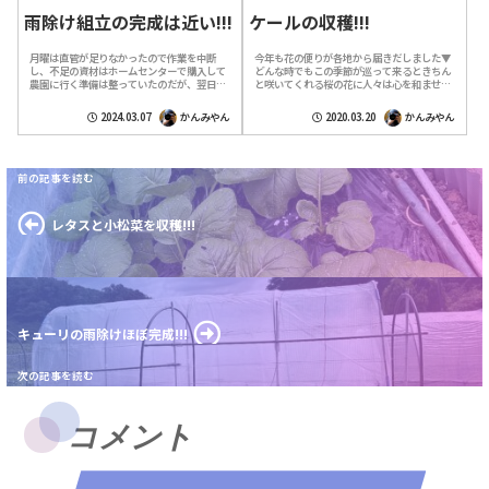
雨除け組立の完成は近い!!!
ケールの収穫!!!
月曜は直管が足りなかったので作業を中断
今年も花の便りが各地から届きだしました▼
し、不足の資材はホームセンターで購入して
どんな時でもこの季節が巡って来るときちん
農園に行く準備は整っていたのだが、翌日か
と咲いてくれる桜の花に人々は心を和ませま
ら雨となったので家で待機するしかなかっ
す▼ただ、この辺りは六甲山系の北に面する
た。今日は天気も回復したし、暫くは雨も無
ため、南面の三宮辺りと比べると桜の開花
2024.03.07
かんみやん
2020.03.20
かんみやん
さそ...
は...
レタスと小松菜を収穫!!!
キューリの雨除けほぼ完成!!!
コメント