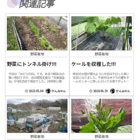
関連記事
野菜栽培
野菜栽培
野菜にトンネル掛け!!!
ケールを収穫した!!!
今日は「みどりの日」です。あまり馴染みの
昨日の大雨が嘘のように今日はケロッと良い
無い祝日ですが、元は昭和天皇の「天皇誕生
天気になりました。午前中はオクラの種をホ
日」が4月29日で祝日でした。1989年に昭和
ームセンターに買いに行ってお家でポットに
天皇が崩御された時点で本来なら祝日が平日
種を蒔いています。畑に直播するとまた虫に
に戻る訳ですが、自然や生物に深い関...
食べられそうなのでポットの苗が有る程度
2023.05.04
かんみやん
2024.06.19
かんみやん
大...
野菜栽培
野菜栽培