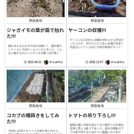
野菜栽培
野菜栽培
ジャガイモの葉が霜で枯れ
ヤーコンの収穫!!!
た!!!
ヤーコンは11月中に収穫を終わらせる予定だ
ったんだが、何だかんだと他に用事が出来て
朝は冷え込みますが日中は暖かく、農作業を
先延ばししている内に今度は寒波がやって来
していると汗ばむくらいになりました。こん
てとても農園に行く状態ではなかった。そし
なに暖かなのにジャガイモの葉っぱが黒くな
て昨日から気温も戻って来たのでヤーコン...
って枯れていたのでビックリ。ジャガイモの
葉が霜で枯れる今朝はさほどの寒さでは無
2021.04.11
かんみやん
2025.12.07
かんみやん
か...
野菜栽培
野菜栽培
コカブの種蒔きをしてみ
トマトの吊り下ろし!!!
た!!!
昼間は優に30度を超えており屋外での作業は
危険と思える暑さで有った。連日の酷暑の下
3日前に白菜とキャベツの苗を植え付けた。
では身が持たぬとばかりに農園には人影が見