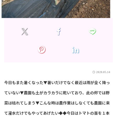
2020.05.14
今日もまた暑くなった▼暑いだけでなく最近は雨が全く降っ
ていない▼農園も土がカラカラに乾いており、此の侭では野
菜は枯れてしまう▼こんな時は農作業はしなくても農園に来
て灌水だけでもやってあげたい◆◆今日はトマトの苗を１本