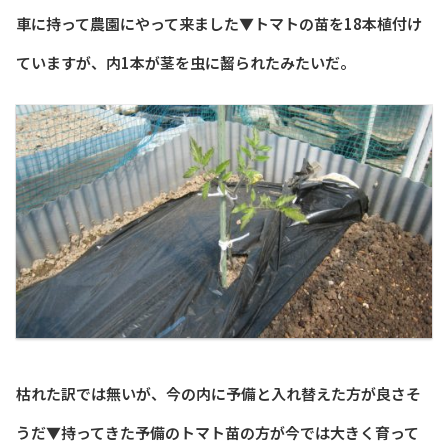
車に持って農園にやって来ました▼トマトの苗を18本植付け
ていますが、内1本が茎を虫に齧られたみたいだ。
枯れた訳では無いが、今の内に予備と入れ替えた方が良さそ
うだ▼持ってきた予備のトマト苗の方が今では大きく育って