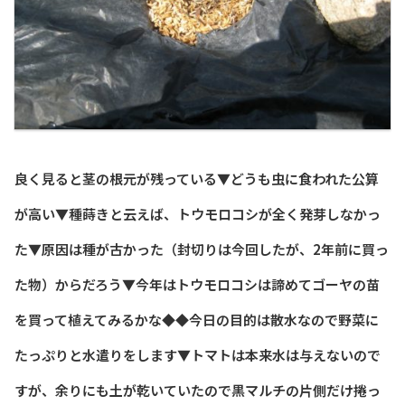
良く見ると茎の根元が残っている▼どうも虫に食われた公算
が高い▼種蒔きと云えば、トウモロコシが全く発芽しなかっ
た▼原因は種が古かった（封切りは今回したが、2年前に買っ
た物）からだろう▼今年はトウモロコシは諦めてゴーヤの苗
を買って植えてみるかな◆◆今日の目的は散水なので野菜に
たっぷりと水遣りをします▼トマトは本来水は与えないので
すが、余りにも土が乾いていたので黒マルチの片側だけ捲っ