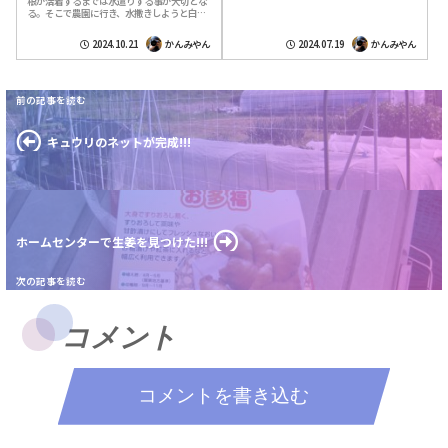
根が活着するまでは水遣りする事が大切とな
えない。農園に来ても散水だけして帰ってし
る。そこで農園に行き、水撒きしようと白菜
まう人が殆どのようだ。私も水撒きして収...
の畝に目をやったら１苗だけがナヨナヨと枯
れかかっているように見えた。近寄ってみ
2024.10.21
かんみやん
2024.07.19
かんみやん
た...
キュウリのネットが完成!!!
ホームセンターで生姜を見つけた!!!
コメント
コメントを書き込む