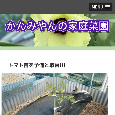
MENU
トマト苗を予備と取替!!!