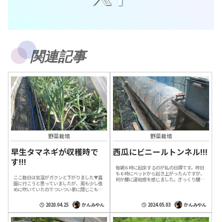
関連記事
野菜栽培
野菜栽培
早生タマネギが収穫時で
西瓜にビニールトンネル!!!
す!!!
毎朝６時に起床するのが私の日課です。昨日
も６時にベッドから起き上がったんですが、
ここ数日は気温がガクンと下がりました▼農
何か腰に違和感を感じました。ぎっくり腰で
園に行こうと思っていましたが、風も少し強
はないが体を横に捻ると腰が痛む。腰だけで
めに吹いていたのでついつい家に閉じこもる
なく背中や肩まで凝った感じがする。前日
事に▼私は花粉症持ちなので風が強いと目が
の...
痒いだけでなく喉まで炎症を起こして辛い
2020.04.25
かんみやん
2024.05.03
かんみやん
の...