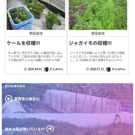
野菜栽培
野菜栽培
ケールを収穫!!!
ジャガイモの収穫!!!
久し振りに窓のガラス越しに朝日が差し込ん
ジャガイモを収穫しようと思った頃から梅雨
でいた▼ここ数日は雨か曇りが続いていたの
に入りました。その内に雨も上がるだろう
で太陽の光がこんなに有難いものかと今更な
し、2～3日晴れた後で収穫すればいいやって
がら感じた▼光を全身に浴びたくなり外に出
思っていましたが雨は中々上がらず、それど
てみたら風が少し吹いており、気温も意外
ころか線状降水帯を形成し九州から岐阜、
2020.04.02
かんみやん
2020.07.12
かんみやん
と...
長...
夏野菜の撤去!!!
強めの風が吹いている!!!