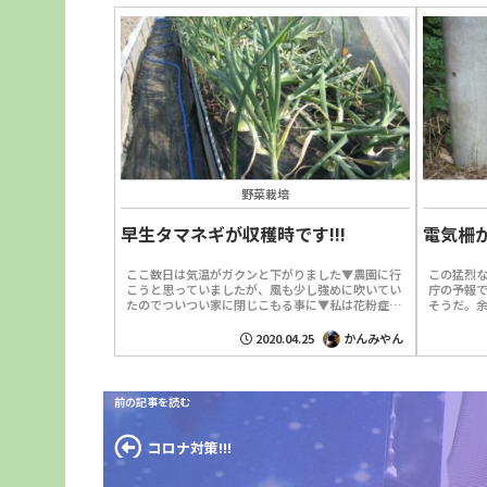
野菜栽培
早生タマネギが収穫時です!!!
電気柵が
ここ数日は気温がガクンと下がりました▼農園に行
この猛烈
こうと思っていましたが、風も少し強めに吹いてい
庁の予報
たのでついつい家に閉じこもる事に▼私は花粉症持
そうだ。
ちなので風が強いと目が痒いだけでなく喉まで炎症
れ、無事
を起こして辛いの...
ります。私よ
2020.04.25
かんみやん
コロナ対策!!!