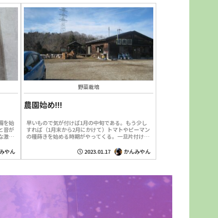
野菜栽培
農園始め!!!
備を始
早いもので気が付けば1月の中旬である。もう少し
と音が
すれば（1月末から2月にかけて）トマトやピーマン
な激し
の種蒔きを始める時期がやってくる。一旦片付けた
に行く
発芽器を物置小屋から玄関まで運ばないといけな
い。種蒔きが始ま...
みやん
2023.01.17
かんみやん