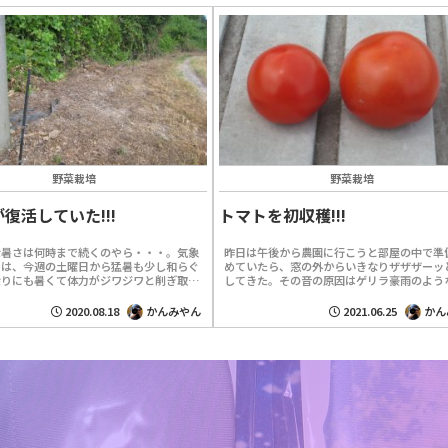
野菜栽培
野菜栽培
復活していた!!!
トマトを初収穫!!!
な暑さは何時まで続くのやら・・・。気象
昨日は午後から農園に行こうと部屋の中で準
では、今週の土曜日から猛暑も少し和らぐ
めていたら、窓の外からいきなりザザザーッ
余りにも暑くて体力がジワジワと削ぎ取ら
してきた。その音の原因はゲリラ豪雨のよう
にこの夏を乗り越えられるか心配にさえな
い雨だった。出先を挫かれたので昨日は農園
り高...
のはやめた。今日...
2020.08.18
かんみやん
2021.06.25
かん