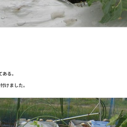
てある。
植付けました。