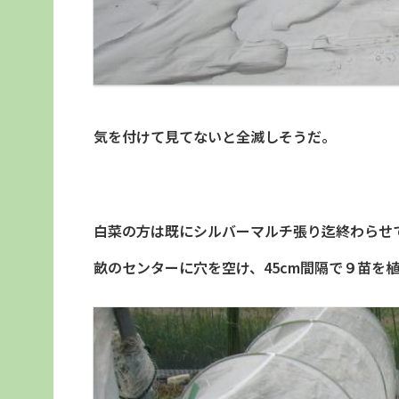
気を付けて見てないと全滅しそうだ。
白菜の方は既にシルバーマルチ張り迄終わらせ
畝のセンターに穴を空け、45cm間隔で９苗を