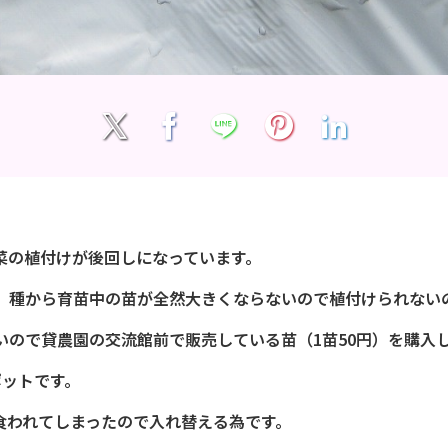
菜の植付けが後回しになっています。
、種から育苗中の苗が全然大きくならないので植付けられない
いので貸農園の交流館前で販売している苗（1苗50円）を購入
ポットです。
食われてしまったので入れ替える為です。