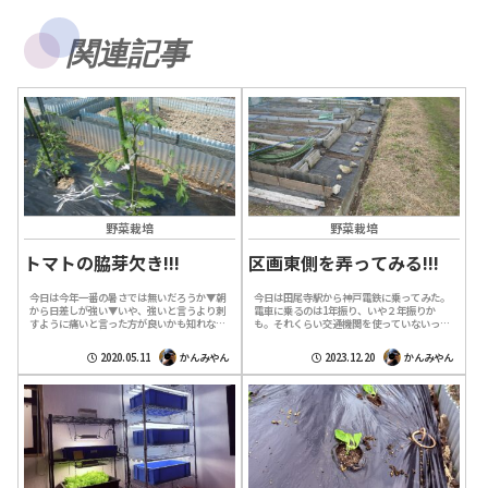
関連記事
野菜栽培
野菜栽培
トマトの脇芽欠き!!!
区画東側を弄ってみる!!!
今日は今年一番の暑さでは無いだろうか▼朝
今日は田尾寺駅から神戸電鉄に乗ってみた。
から日差しが強い▼いや、強いと言うより刺
電車に乗るのは1年振り、いや２年振りか
すように痛いと言った方が良いかも知れない
も。それくらい交通機関を使っていないって
▼これだけ気温が上がれば農園に来る人なん
事だ。12時20分発新開地行きの電車はガラガ
て私以外居ないだろうと思って農園に来た
ラなので座って行くことが出来た。谷上駅...
2020.05.11
かんみやん
2023.12.20
かんみやん
が...