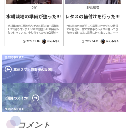
DIY
野菜栽培
水耕栽培の準備が整った!!!
レタスの植付けを行った!!!
水耕栽培の工場を作り始めて既に第一段階と
今は家の用事が忙しく農園に行きづらい状況
して1個のコンテナBOXを設置しLED照明も
では有るが、家で育苗中のレタスが育ってき
取り付けている。少し使ってから第2段階と
たので植付の為に農園に行く事にした。一時
して残したスペースに2個のコンテナBOXを
はポカポカとした気候になり春になったと思
順次追加して行こうと考えていました...
っていたが、数日前からまた寒い冬に戻っ
2025.11.16
かんみやん
2025.04.01
かんみやん
て...
車載スマホ充電器の設置!!!
2個目のスイカ!!!
コメント