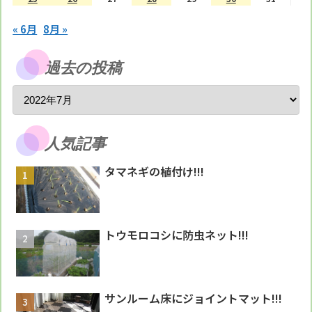
« 6月
8月 »
過去の投稿
人気記事
タマネギの植付け!!!
トウモロコシに防虫ネット!!!
サンルーム床にジョイントマット!!!