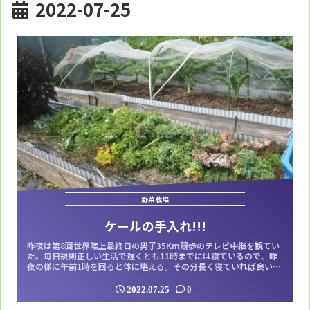
2022-07-25
野菜栽培
ケールの手入れ!!!
昨夜は第8回世界陸上最終日の男子35Km競歩のテレビ中継を観てい
た。毎日規則正しい生活で遅くとも11時までには寝ているので、昨
夜の様に午前1時を回ると体に堪える。その分長く寝ていれば良いも
のを、6時前に必ず目が覚めてしまうのはどうにかならないものか。
なので寝不足で今日は頭が少しボーっとしている。日本国内では断
2022.07.25
0
トツの成績でも日本の選手は世界の前では歯が立たない。幾ら練習
しても努力しても大きな壁となっ...