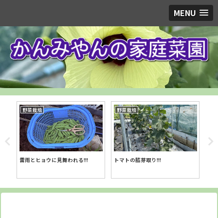
MENU
野菜栽培
野菜栽培
野
スイ
雷雨とヒョウに見舞われる!!!
トマトの脇芽取り!!!