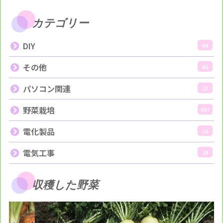
カテゴリー
DIY
64
その他
65
パソコン関連
13
野菜栽培
697
電化製品
16
電気工事
29
収穫した野菜