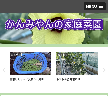
MENU
野菜栽培
野菜栽培
DI
折戸
雷雨とヒョウに見舞われる!!!
トマトの脇芽取り!!!