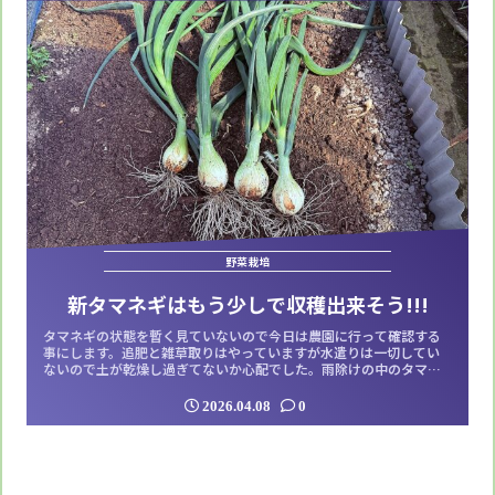
野菜栽培
新タマネギはもう少しで収穫出来そう!!!
タマネギの状態を暫く見ていないので今日は農園に行って確認する
事にします。追肥と雑草取りはやっていますが水遣りは一切してい
ないので土が乾燥し過ぎてないか心配でした。雨除けの中のタマネ
ギを見てみるとそれなりに育っているようです。少し窒素過多かな
って気がしますが土の乾燥もそれ程気にならない感じで育ってまし
2026.04.08
0
た。苗の根元を見ると僅かに丸く膨らみかけています。試しに4個を
抜いてみましたが、まだ玉が小さい。でも...