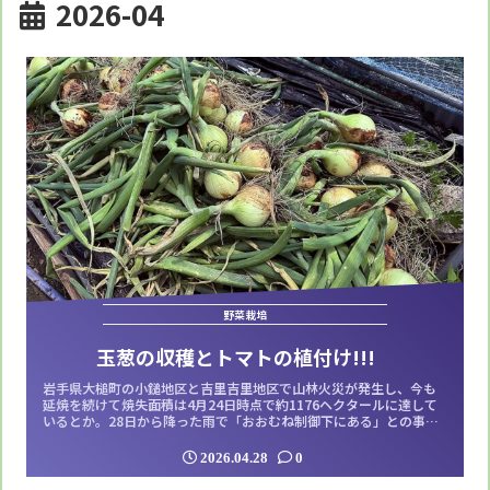
2026-04
野菜栽培
玉葱の収穫とトマトの植付け!!!
岩手県大槌町の小鎚地区と吉里吉里地区で山林火災が発生し、今も
延焼を続けて焼失面積は4月24日時点で約1176ヘクタールに達して
いるとか。28日から降った雨で「おおむね制御下にある」との事な
ので今後は本格的な雨が降ってこのまま鎮火すると良いですけど
ね。雨と言えばこの辺りも雨模様で、やっと今日は晴れたって感じ
2026.04.28
0
です。そこで久し振りに農園に行く事にしました。前回のブログへ
のアップは4月8日でしたが、実際に...