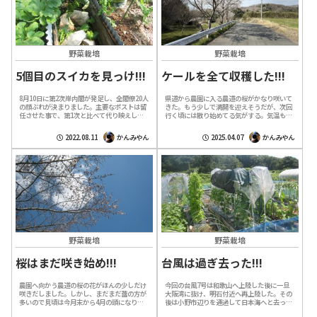
野菜栽培
野菜栽培
5個目のスイカを見っけ!!!
ケールを全て収穫した!!!
8月10日に第2次岸内閣が発足し、全閣僚20人
県道から農園に入る農道の桜がかなり咲いて
の顔ぶれが決まりました。主要なポストは留
きた。もう少しで満開を迎えそうだが、次回
任させた事で、第1次と比べて代り映えしな
行く頃には散り始めてる気がする。気温も今
い内閣改造という印象は拭えない。期待して
週から上がって来たので農作業もそれに合わ
いるポストは有るが、林外務大臣は中...
せて進めて行かなくてはいけない。これか
2022.08.11
かんみやん
2025.04.07
かんみやん
ら...
野菜栽培
野菜栽培
桜はまだ咲き始め!!!
台風は過ぎ去った!!!
農園へ向かう農道の桜の花がほんの少しだけ
今回の台風7号は和歌山へ上陸した後に一旦
咲きだしました。しかし、まだまだ蕾の方が
大阪湾に抜け、明石付近へ再上陸した。その
多いので見頃は今月末から4月の頭になりそ
後は小野市辺りを通過して日本海へと去って
うです。19日以来の農園になりますが、その
行った。農園の有る神戸市北区は台風進路の