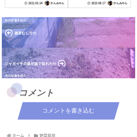
時は桜も硬い蕾だけだったのに此処に来て...
東に位置する事から暴風雨を想定していた
2021.03.24
かんみやん
2023.08.17
かんみやん
が...
雑草むしり!!!
ジャガイモの葉が霜で枯れた!!!
コメント
コメントを書き込む
ホーム
野菜栽培