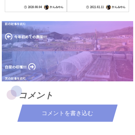
した。今回は筋を違えるとか寝違いと言った
た。届いたイスズッシリと重そう、宅配便の
事が原因だったような気がします。これが
方は軽々と抱いて玄関まで運んでくれまし
2020.08.04
かんみやん
2021.02.11
かんみやん
ギ...
た...
今年初めての農園!!!
白菜の収穫!!!
コメント
コメントを書き込む