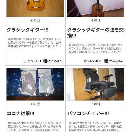
その他
その他
クラシックギター!!!
クラシックギターの弦を交
換!!!
高校生の頃（57年前くらい）に古賀メロディ
に惹かれてギターを我流で弾いていた。当時
最近はクラシックギターを手にする事が少な
は社会全体が食べて行くだけでも精一杯の時
くなった。何故か、うーんそれは全然上達し
代であり、当然私の親も裕福では無かったの
ないから嫌になってしまったから。それに高
で近所のレコード店で一番安いギターでは...
齢な事も有り楽譜を覚えられなくなってい
る。指の運びも何度練習しても忘れてしま
2022.10.03
かんみやん
2025.08.05
かんみやん
う。...
その他
その他
コロナ対策!!!
パソコンチェアー!!!
腰に痛みが出たので患部に湿布を貼り、家に
今日はポカポカとした良い天気です。農園に
閉じ籠ってジーっと安静にしていた甲斐が有
行くには最高のお天気なんですが、朝から直
ったようで普段通りくらいまで回復して来ま
販店に注文していた商品が宅配便で届きまし