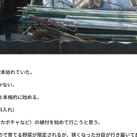
2本枯れていた。
かない。
を本格的に始める。
料入れ）
・カボチャなど）の植付を始めて行こうと思う。
ので育てる野菜が限定されるが、狭くなった分目が行き届いて