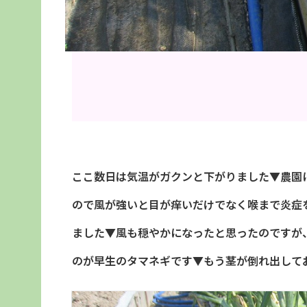
ここ数日は気温がガクンと下がりました▼農園
ので風が強いと目が痒いだけでなく喉まで炎症
ました▼風も穏やかになったと思ったのですが
のが早生のタマネギです▼もう茎が倒れ出して