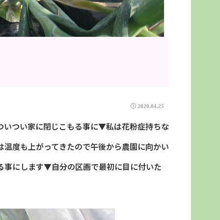
2020.04.25
ついつい家に閉じこもる事に▼私は花粉症持ちな
は温度も上がってきたので午後から農園に向かい
る事にします▼自分の区画で最初に目に付いた