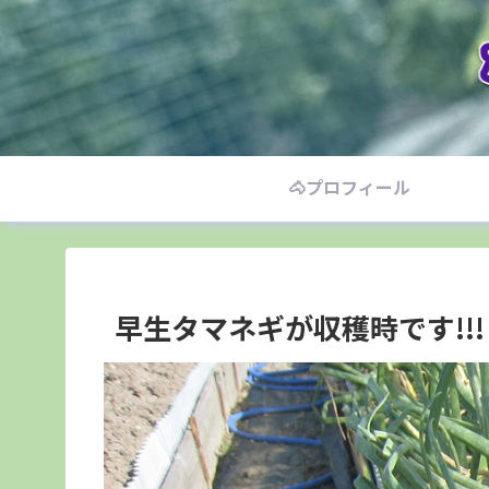
🐴プロフィール
早生タマネギが収穫時です!!!