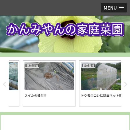
MENU
野菜栽培
野菜栽培
野
スイカの植付!!!
トウモロコシに防虫ネット!!!
タマ