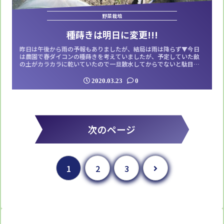
野菜栽培
種蒔きは明日に変更!!!
昨日は午後から雨の予報もありましたが、結局は雨は降らず▼今日
は農園で春ダイコンの種蒔きを考えていましたが、予定していた畝
の土がカラカラに乾いていたので一旦散水してからでないと駄目っ
ぽいです▼農園の屋外流しから水（農業用水）が出ればサッと撒け
るのですが、今日も水は出ませんでした▼交流館で確認したとこ
2020.03.23
0
ろ、県道の部分で既存給水管が破損しており、その修理が今日の午
後からになっているので順調に行けば明日には...
次のページ
次へ
1
2
3