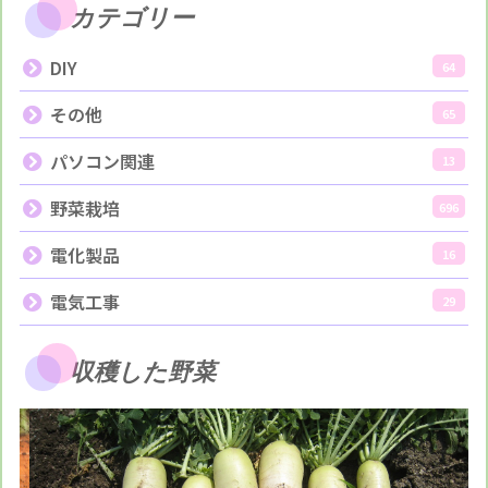
カテゴリー
DIY
64
その他
65
パソコン関連
13
野菜栽培
696
電化製品
16
電気工事
29
収穫した野菜