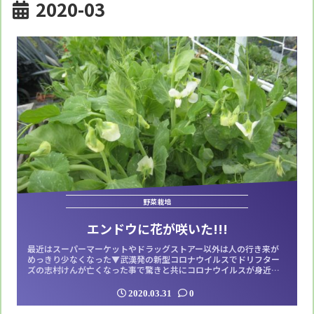
2020-03
野菜栽培
エンドウに花が咲いた!!!
最近はスーパーマーケットやドラッグストアー以外は人の行き来が
めっきり少なくなった▼武漢発の新型コロナウイルスでドリフター
ズの志村けんが亡くなった事で驚きと共にコロナウイルスが身近に
迫っている事を感じるようになったのかも知れない▼毎日の様にテ
レビで流れる感染者情報･･･、もうテレビを見ているだけで気が滅入
2020.03.31
0
る▼こんなモヤモヤを吹き飛ばすには農園に行って美味しい空気を
吸うしかないと思って午後から農園に出...