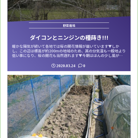
野菜栽培
ダイコンとニンジンの種蒔き!!!
暖かな陽気が続いて各地では桜の開花情報が届いています▼しか
し、この辺は標高が約200mの地域のため、其の分気温も一般地より
低い事になり、桜の開花も当然遅れます▼今朝はほんの少し風が出
て気温も低めとなり少し肌寒さを感じさせましたが、それでも農園
の農道片面に植わった桜並木の蕾はかなり緩んできた感じがしま
2020.03.24
0
す。今日農園に来たのはダイコンとニンジンの種蒔きをするためで
す▼しかし、それには屋外流しから水が出て...