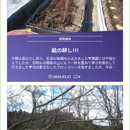
野菜栽培
畝の耕し!!!
今朝は風は少し有り、気温も結構冷え込みました▼農園には午後か
らでしたが、何時もの服装の上にもう一枚を重ねて寒さ対策をして
行きました▼先日董立ちしたブロッコリーを抜きましたが、今日は
その跡地の畝を耕します。黒マルチを剥がして牛糞を軽く撒いてか
ら耕しはスタートです。今の段階はまだ荒起こし程度の耕しとし、
2020.03.25
0
少し日光消毒させます。シャベルで掘り返して、耕しが終わる頃に
は風も無くなり、気温も上がって来たので上...