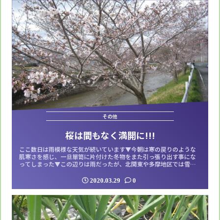
その他
桜は間もなく満開に!!!
ここ数日は雨模様な天気が続いています▼今朝は寒の戻りのような
肌寒さを感じ、一旦箪笥に片付けた冬物をまた引っ張り出す事にな
ってしまった▼この辺りは雨だったが、北関東や多摩地区では雪と
なって今日は都内でも最大で8cmの降雪となるそうだ▼「東京で見
る雪もこれが最後ね」とイルカが歌った歌詞が頭をよぎりますが、
2020.03.29
0
今は東京も武漢肺炎で大変な事になっており、そんな風情を感じる
雰囲気ではないのでしょうね。テレビを見...