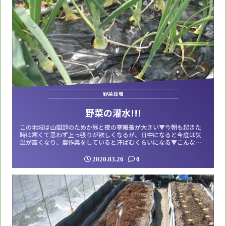
野菜栽培
野菜の灌水!!!
この地域は山間部のためか昼と夜の寒暖差が大きい▼今朝も起きた
時は寒くて思わず上っ張りが欲しくなるが、日中になると今度は気
温が高くなり、農作業をしていると汗ばむくらいになる▼こんな環
境の中で生活していると体が鍛えられて健康になるかと思いきや、
意外と病弱なのが情けない▼病弱と云えば、腰がまだシャキッと治
2020.03.26
0
りきらないので今日は畑は止めようと思ったが、ダイコンとニンジ
ンの種を蒔いているので水遣りだけでもやり...