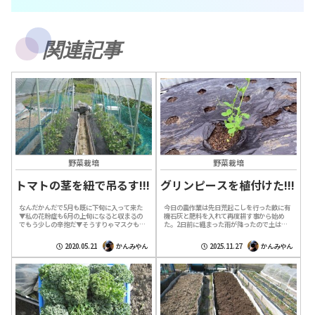
関連記事
野菜栽培
野菜栽培
トマトの茎を紐で吊るす!!!
グリンピースを植付けた!!!
なんだかんだで5月も既に下旬に入って来た
今日の農作業は先日荒起こしを行った畝に有
▼私の花粉症も6月の上旬になると収まるの
機石灰と肥料を入れて再度耕す事から始め
でもう少しの辛抱だ▼そうすりゃマスクも要
た。2日前に纏まった雨が降ったので土は結
らなくなるのでマスクの下が汗ビッショリに
構湿っている。小さいシャベルで軽く表面の
なる事から解放されて凄く楽になる▼夏に
土を混ぜ合わせた。板を使って土を平らに均
2020.05.21
かんみやん
2025.11.27
かんみやん
向...
し...