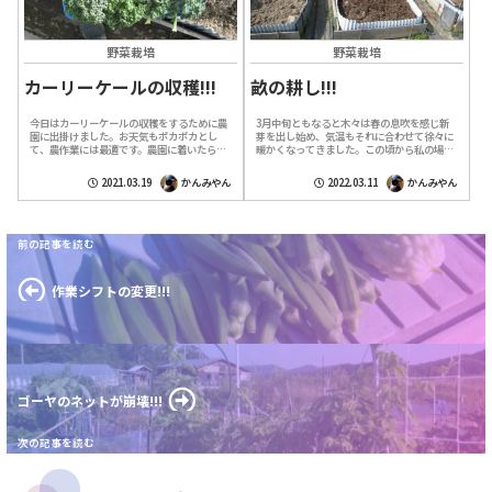
野菜栽培
野菜栽培
カーリーケールの収穫!!!
畝の耕し!!!
今日はカーリーケールの収穫をするために農
3月中旬ともなると木々は春の息吹を感じ新
園に出掛けました。お天気もポカポカとし
芽を出し始め、気温もそれに合わせて徐々に
て、農作業には最適です。農園に着いたら水
暖かくなってきました。この頃から私の場合
撒きから始めますが、未だに屋外給水栓から
は花粉症の症状が出てきます。クシャミは出
農業用水が出ないので水道の有る交流館と区
ていませんが、鼻が詰まった感じと喉がゼ
2021.03.19
かんみやん
2022.03.11
かんみやん
画...
イ...
作業シフトの変更!!!
ゴーヤのネットが崩壊!!!