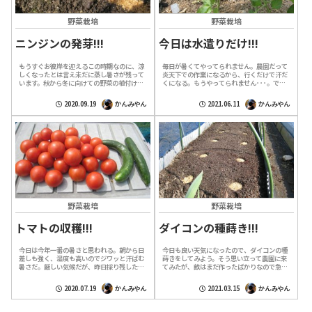
野菜栽培
野菜栽培
ニンジンの発芽!!!
今日は水遣りだけ!!!
もうすぐお彼岸を迎えるこの時期なのに、涼
毎日が暑くてやってられません。農園だって
しくなったとは言え未だに蒸し暑さが残って
炎天下での作業になるから、行くだけで汗だ
います。秋から冬に向けての野菜の植付けが
くになる。もうやってられません･･･。で
始まるので農園にも人が増えて畝の準備やら
も、野菜は水を与えないと枯れてしまうから
で大忙しの様です。私も畑の準備が間に合
「やってられない」では済まないのです。
2020.09.19
かんみやん
2021.06.11
かんみやん
わ...
な...
野菜栽培
野菜栽培
トマトの収穫!!!
ダイコンの種蒔き!!!
今日は今年一番の暑さと思われる。朝から日
今日も良い天気になったので、ダイコンの種
差しも強く、湿度も高いのでジワッと汗ばむ
蒔きをしてみよう。そう思い立って農園に来
暑さだ。厳しい気候だが、昨日採り残したト
てみたが、畝はまだ作ったばかりなので急い
マトを収穫したく農園に昼から出かける事に
で種蒔きする必要はない。でも畝を作ったか
した。これだけ暑いと農園には誰も来てな
らには蒔かずにはいられないのが私の性分
2020.07.19
かんみやん
2021.03.15
かんみやん
い...
で...