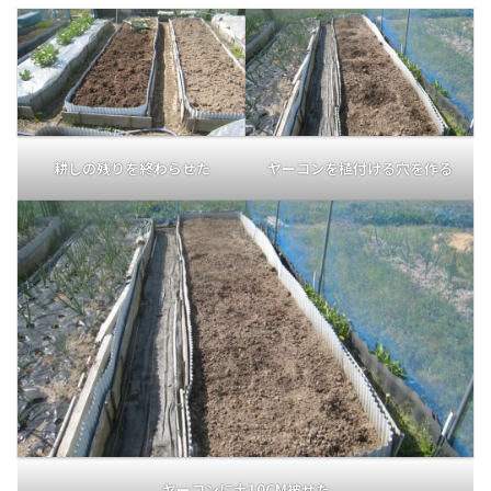
耕しの残りを終わらせた
ヤーコンを植付ける穴を作る
ヤーコンに土10CM被せた