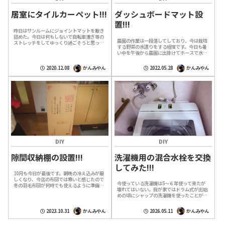
居室にタイルカーペット!!!
ダッシュボードマット設
置!!!
昨日はサンルームにジョイントマットを敷き
詰めた。今日は何もしないで自転車漕ぎ等の
農園の作業は一段落してしており、今は栽培
ストレッチをしてゆっくり過ごそうと思って
する野菜の水遣りをする程度です。今日も暑
いたらピンポーンとインターホンが鳴り響き
い中を午後から農園に出掛けてホースで水撒
門に宅配業者が立っていた。予定よりも早
きを行い、序に横に倒れかかっているトマト
く...
の数個を支柱に結束する程度の作業で終わ
2020.12.08
かんみやん
2022.05.28
かんみやん
り...
DIY
DIY
隙間収納棚の設置!!!
洗濯機用の混合水栓を交換
してみた!!!
10月も今日が最後です。朝晩の冷え込みが厳
しくなり、今迄の布団では寒いと感じたので
今使っている洗濯機は5～６年使って来たが
冬の羽毛布団が何時でも使えるように準備を
壊れてはいない。我が家ではドラム式が出始
しました。その後には注文していた宅配便が
めの頃にシャップの洗濯機を使ったことが有
届いたので今日は農園に行くのははやめて...
るが使い勝手が悪かったのでそれ以降は洗濯
機と言えば縦型を愛用しているし、最近の
2023.10.31
かんみやん
2026.05.11
かんみやん
洗...