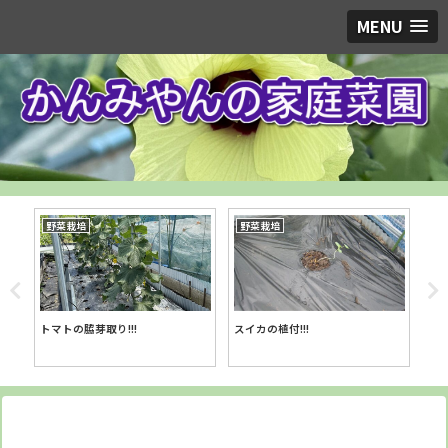
MENU
野菜栽培
野菜栽培
野
スイカの植付!!!
トウ
トマトの脇芽取り!!!