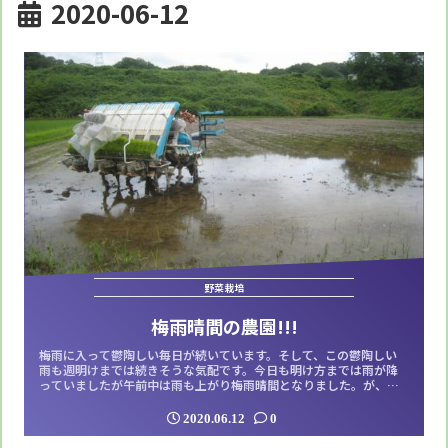
2020-06-12
野菜栽培
梅雨晴間の農園!!!
梅雨に入って鬱陶しい毎日が続いています。そして、この鬱陶しい
雨も週明けまでは続きそうな気配です。今日も明け方までは雨が降
っていましたが午前中は雨も上がり梅雨晴間となりました。が、し
かし午後からはまたシトシトと雨の足音が聞こえ出し、元の梅雨空
へと戻ってしまいました。今日はその梅雨晴れの間に農園の様子を
2020.06.12
0
見に行っています▼農園ではキュウリが気になっていましたが、案
の定かなり大きくなっていました。早めに収...