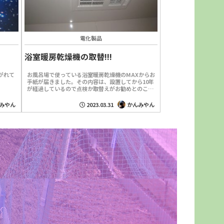
電化製品
浴室暖房乾燥機の取替!!!
がれて
お風呂場で使っている浴室暖房乾燥機のMAXからお
手紙が届きました。その内容は、設置してから10年
が経過しているので点検か取替えがお勧めとのこと
です。取替えるなら新しい機種でプラズマクラスタ
ー発生の商品...
みやん
2023.03.31
かんみやん