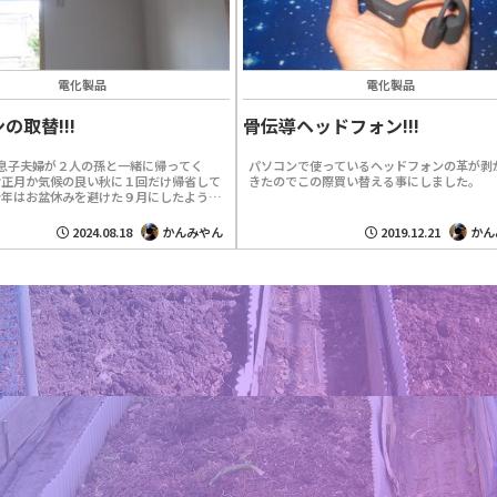
電化製品
電化製品
の取替!!!
骨伝導ヘッドフォン!!!
息子夫婦が２人の孫と一緒に帰ってく
パソコンで使っているヘッドフォンの革が剥
お正月か気候の良い秋に１回だけ帰省して
きたのでこの際買い替える事にしました。
今年はお盆休みを避けた９月にしたよう
のは良いが、こちらも準備が有るので気忙
が小さい事...
2024.08.18
かんみやん
2019.12.21
かん