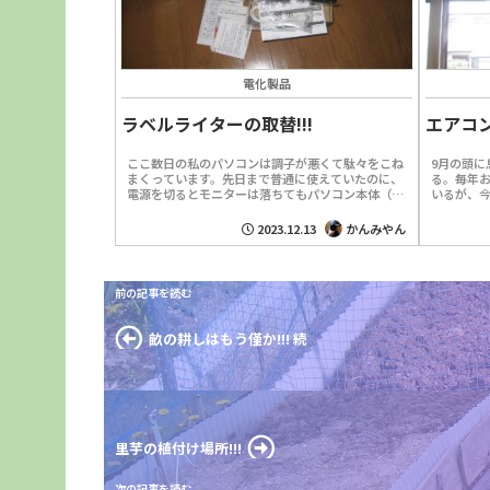
電化製品
ラベルライターの取替!!!
エアコン
ここ数日の私のパソコンは調子が悪くて駄々をこね
9月の頭に
まくっています。先日まで普通に使えていたのに、
る。毎年
電源を切るとモニターは落ちてもパソコン本体（デ
いるが、
スクトップ型）がシャットダウンしないのです。 止
だ。来る
む無く電源長押...
しい。子供
2023.12.13
かんみやん
畝の耕しはもう僅か!!! 続
里芋の植付け場所!!!