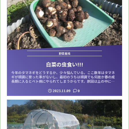
野菜栽培
白菜の虫食い!!!
今年のタマネギをどうするか、少々悩んでいる。ここ数年はタマネ
ギが順調に育った事がないし、最初のうちは順調でも何故か春の成
長期に入るとベト病にやられてしまうからです。原因は土の中にベ
ト病の病原菌が残ってしまってるからでしょうか。早く収穫が出来
る極早生にしてベト病が発症する前に収穫すると云う手もあるが、
2023.11.09
0
出来る事なら土を休ませた方が良いのかも知れない。◆さて順調だ
と思っていた白菜ですが、2苗が妙に虫に食...