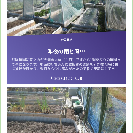
野菜栽培
昨夜の雨と風!!!
前回農園に来たのが先週の木曜（１日）ですから1週間ぶりの農園っ
て事になります。地面に打ち込んだ波板留め鉄筋を引き抜く時に腰
に負担が掛かり、翌日から少し痛みが出たので暫く安静にして自宅
で休養していた訳です。腰には大きめの湿布を貼り、腰バンドで生
活した甲斐もあり意外と早く回復することが出来ました。日曜（５
2023.11.07
0
日）にはソラマメやグリーンピースの種蒔きも行ったし普通の生活
に戻った感触も得ています。翌月曜日は農...