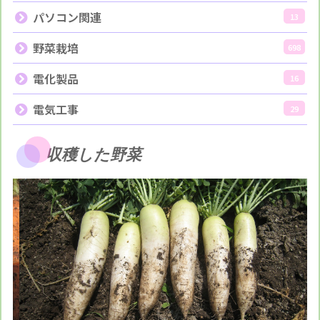
パソコン関連
13
野菜栽培
698
電化製品
16
電気工事
29
収穫した野菜