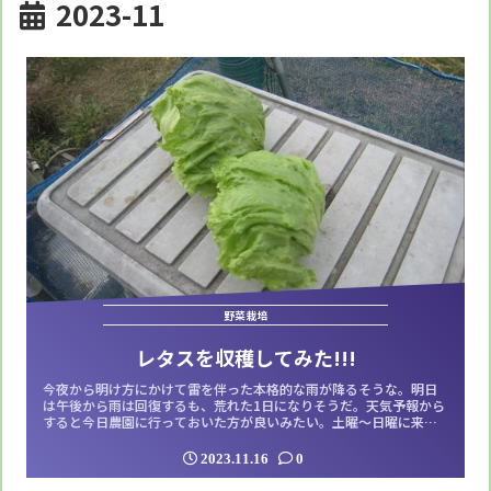
2023-11
野菜栽培
レタスを収穫してみた!!!
今夜から明け方にかけて雷を伴った本格的な雨が降るそうな。明日
は午後から雨は回復するも、荒れた1日になりそうだ。天気予報から
すると今日農園に行っておいた方が良いみたい。土曜～日曜に来客
が有るのでレタスを収穫してみることにする。本当は収穫にはちょ
っと早い。でも柔らかそうでつい齧りたくなる新鮮なレタスだ。ダ
2023.11.16
0
イコンも収穫しておきたいが、こちらはまだ小さい。でも待ちきれ
ないので１本だけ試しに抜いてみた。これ...