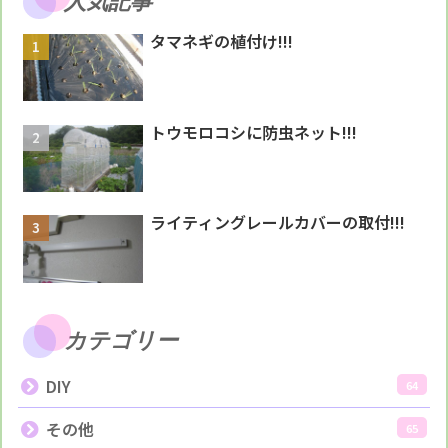
人気記事
タマネギの植付け!!!
トウモロコシに防虫ネット!!!
ライティングレールカバーの取付!!!
カテゴリー
DIY
64
その他
65