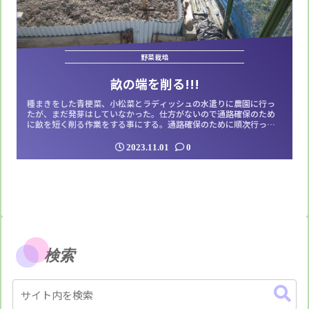
野菜栽培
畝の端を削る!!!
種まきをした青梗菜、小松菜とラディッシュの水遣りに農園に行っ
たが、まだ発芽はしていなかった。仕方がないので通路確保のため
に畝を短く削る作業をする事にする。通路確保のために順次行って
いるが、今日はこの畝の番だ。一旦畝の土を移動させてから波板を
動かす訳だが、波板を固定する為の鉄筋も移動させる必要がある。
2023.11.01
0
この鉄筋が金づちで打ち込んであるため中々抜けない。左右に動か
してグラグラしたところを引き抜くのだが、...
検索