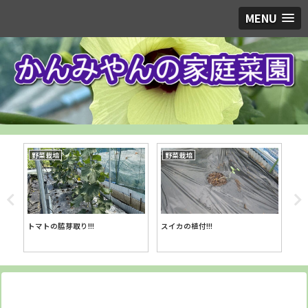
MENU
野菜栽培
野菜栽培
トウモロコシに防虫ネット!!!
タマネギの植付け!!!
キ