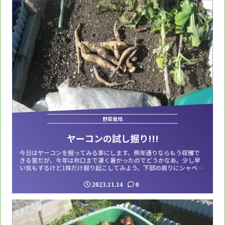
野菜栽培
ヤーコンの試し掘り!!!
今日はヤーコンを掘ってみる事にします。例年通りならもう収穫で
きる筈だが、今年は秋口まで凄く暑かったのでどうかなあ。少し早
い気もするけど1株だけ掘り起こしてみよう。下部の周りにシャベル
を入れる必要がないくらい簡単に持ち上げる事が出来た。簡単にっ
てことはイモが大きくないってことだ。掘りだしてみたら、案の定
2023.11.14
0
数は少ないし実も小さい。結果としてはまだ収穫には早いので、も
う少しこのままにしておこうと思う。掘っ...